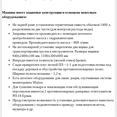
Машина имеет защитные конструкции и оснащена навесным
оборудованием:
На задней раме установлена герметичная емкость объемом 1400 л,
разделенная на две части (для контроля расхода воды).
Заправка емкости производится с помощью штатного
центробежного насоса с гидравлическим
приводом.
Производительность насоса – 800 л/мин.
На лесопожарной установке закреплены два ящика для
транспортировки грузов и инструментов. Размеры ящиков:
940х2400х100 мм, 1100х300х600 мм.
Впереди имеется толкатель (лесной отвал) бревен.
Сзади прикреплен плуг лесной ПЛ—1-1 для подготовки почвы под
посадку деревьев и обустройства противопопожарных полос.
Ширина полосы вспашки – 1,2 м.
Есть штатное оборудование для связи: рация, спутниковая система
мониторинга Wialon.
Для тушения пожара и локализации огня обслуживающим
персоналом имеются 2 противопожарных ранцевых огнетушителя
РП-18 Ермак.
Предусмотрена возможность установки дополнительного навесного
оборудования с подключением к приводу: измельчителя веток,
мульчера и др.