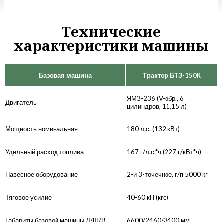
Технические
характеристики машины
Базовая машина
Трактор БТЗ-150К
ЯМЗ-236 (V-обр., 6
Двигатель
цилиндров, 11,15 л)
Мощность номинальная
180 л.с. (132 кВт)
Удельный расход топлива
167 г/л.с.*ч (227 г/кВт*ч)
Навесное оборудование
2-и 3-точечное, г/п 5000 кг
Тяговое усилие
40-60 кН (кгс)
Габариты базовой машины Д/Ш/В
6600/2460/3400 мм