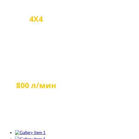
4X4
Шарнирно-сочлиненная
рама
800 л/мин
Производительность
центробежного насоса