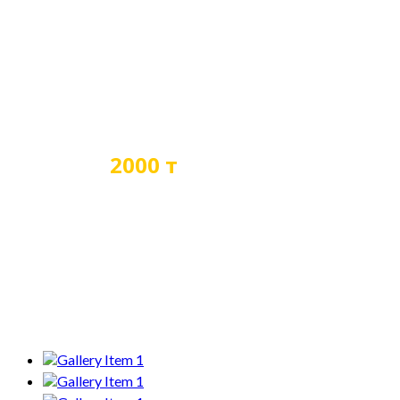
2000 т
Прицепной вес при
выполнении маневровых
работ на горизонтальных
участках пути