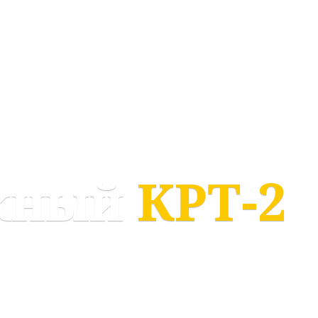
ужный
КРТ-2
одителя