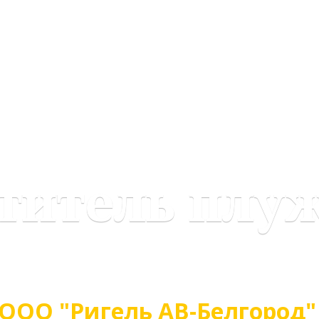
ститель пл
ая техника от Российского произв
ООО "Ригель АВ-Белгород"