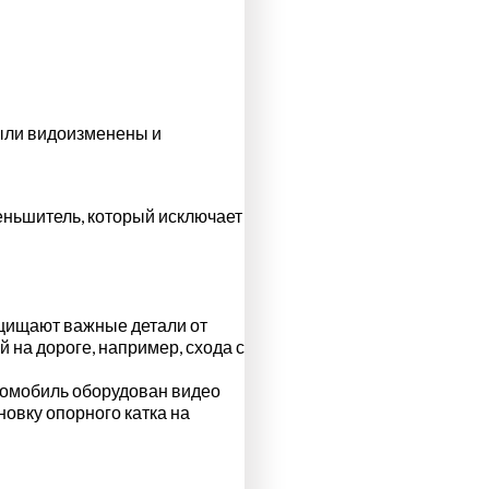
были видоизменены и
еньшитель, который исключает
щищают важные детали от
 на дороге, например, схода с
окомобиль оборудован видео
овку опорного катка на