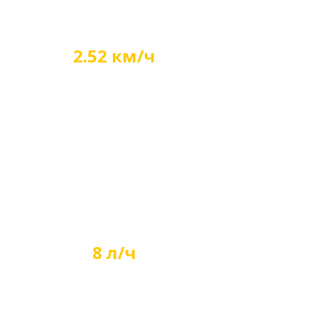
2.52 км/ч
Минимальная рабочая
скорость
8 л/ч
Расход топлива при работе
с ходоуменьшителем