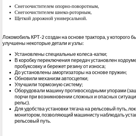
Снегоочистителем опорно-поворотным,
Снегоочистителем шнеко-роторным,
Щеткой дорожной универсальной.
Локомобиль КРТ-2 создан на основе трактора, у которого 
улучшены некоторые детали и узлы:
Установлены специальные колеса-катки;
В коробку переключения передач установлен ходоум
пробуксовку и бережет резину от износа;
До установлены амортизаторы на основе пружин;
Обновили механизм автосцепки;
Улучшили тормозную систему;
Оборудовали машину противосходными упорами (за
порчи при возникновении сложных и опасных ситуаций
рельс).
Для удобства установки тягача на рельсовый путь, л
монитором, позволяющий машинисту наблюдать устан
рельсовый путь.